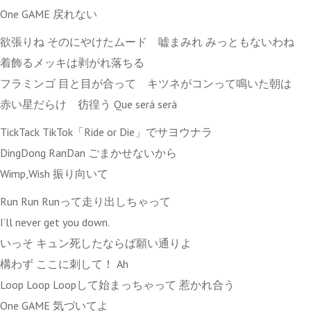
One GAME 戻れない
欲張りね そのにやけたムード 嘘まみれ みっともないわね
着飾るメッキは剥がれ落ちる
フラミンゴ 目と目が合って キツネがコンって鳴いた朝は
赤い星だらけ 彷徨う Que será será
TickTack TikTok「Ride or Die」でサヨウナラ
DingDong RanDan ごまかせないから
Wimp,Wish 振り向いて
Run Run Runって走り出しちゃって
I’ll never get you down.
いっそ キュン死したならば願い通りよ
構わず ここに刺して！ Ah
Loop Loop Loopして始まっちゃって 惹かれ合う
One GAME 気づいてよ